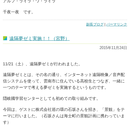
アルフ・ライラ・ワ・ライラ
千夜一夜 です。
副長ブログ
|
「せ
パーマリンク
ん
や
遠隔夢ゼミ実施！！（宮野）
い
ち
2015年11月24日
や
も
の
11/21（土）、遠隔夢ゼミが行われました。
が
た
遠隔夢ゼミとは、その名の通り、インターネット遠隔映像／音声配
り
信システムを使って、雲南市に住んでいる高校生とつなぎ、一緒に
【千
夜
一つのテーマで考える夢ゼミを実施するというものです。
一
夜
隠岐國学習センターとしても初めての取り組みです。
物
語】」
今回は、ゲストに株式会社巡の環の石坂さんを招き、「景観」をテ
の
ーマに行いました。（石坂さんは海士町の景観計画に携わっていま
す）