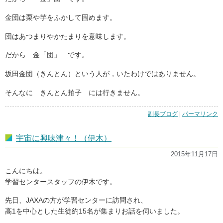
金団は栗や芋をふかして固めます。
団はあつまりやかたまりを意味します。
だから 金「団」 です。
坂田金団（きんとん）という人が，いたわけではありません。
そんなに きんとん拍子 には行きません。
副長ブログ
|
「き
パーマリンク
ん
と
宇宙に興味津々！（伊木）
き
ま
2015年11月17日
め
【金
こんにちは。
時
学習センタースタッフの伊木です。
豆】」
の
先日、JAXAの方が学習センターに訪問され、
高1を中心とした生徒約15名が集まりお話を伺いました。