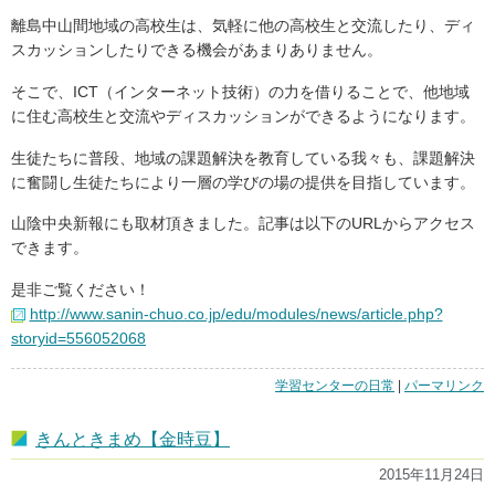
離島中山間地域の高校生は、気軽に他の高校生と交流したり、ディ
スカッションしたりできる機会があまりありません。
そこで、ICT（インターネット技術）の力を借りることで、他地域
に住む高校生と交流やディスカッションができるようになります。
生徒たちに普段、地域の課題解決を教育している我々も、課題解決
に奮闘し生徒たちにより一層の学びの場の提供を目指しています。
山陰中央新報にも取材頂きました。記事は以下のURLからアクセス
できます。
是非ご覧ください！
http://www.sanin-chuo.co.jp/edu/modules/news/article.php?
storyid=556052068
学習センターの日常
|
「遠
パーマリンク
隔
夢
きんときまめ【金時豆】
ゼ
ミ
2015年11月24日
実