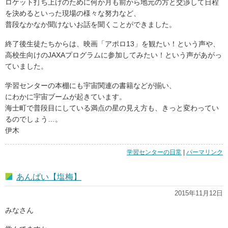
ロケット打ち上げのために何か月も前から地元の方と交渉して日程
を決めるといった現場の様々な努力など、
普段なかなか聞けないお話を聞くことができました。
終了後生徒たちからは、映画「アポロ13」を観たい！という声や、
高校生向けのJAXAプログラムに参加してみたい！という声があがっ
ていました。
学習センターの本棚にも宇宙関連の書籍などが揃い、
にわかに宇宙ブームが起きています。
海士町で普段目にしている満点の星の見え方も、きっと変わってい
るのでしょう…。
伊木
学習センターの日常
|
「宇
パーマリンク
宙
に
あんばい【塩梅】
興
味
2015年11月12日
津々！
（伊
みなさん
木）」
の