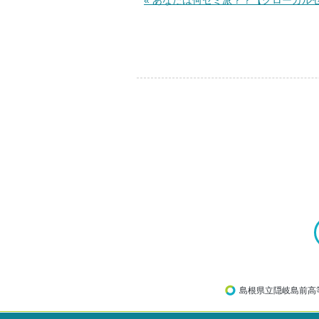
«
前
あなたは何ゼミ派？？【グローカル
の
記
事：
島根県立隠岐島前高