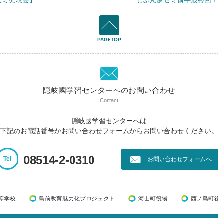
ゼミ発表会】
次
じぶん夢ゼミ前半最終回！ 
の
記
事：
PAGETOP
隠岐國学習センターへのお問い合わせ
Contact
隠岐國学習センターへは
下記のお電話番号かお問い合わせフォームから
お問い合わせください。
08514-2-0310
Tel
お問い合わせフォームへ
等学校
島前教育魅力化プロジェクト
海士町役場
西ノ島町