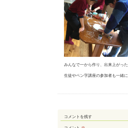
みんなで一から作り、出来上がった
生徒やペン字講座の
参加
者も一緒に
コメントを残す
コメント
※