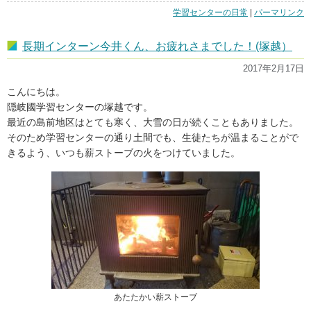
学習センターの日常
|
「短
パーマリンク
期
イ
長期インターン今井くん、お疲れさまでした！(塚越）
ン
タ
2017年2月17日
ー
ン
こんにちは。
の
隠岐國学習センターの塚越です。
大
最近の島前地区はとても寒く、大雪の日が続くこともありました。
学
そのため学習センターの通り土間でも、生徒たちが温まることがで
生
が
きるよう、いつも薪ストーブの火をつけていました。
来
て
く
れ
ま
し
た！
(高
橋)」
の
あたたかい薪ストーブ