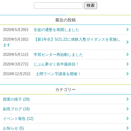
町
検
内
索:
放
送
最近の投稿
に
耳
2020年5月29日
生徒の通塾を再開しました
を
2020年5月18日
【新1年生】5/21,22に体験入塾ガイダンスを実施し
澄
ます
ま
す
2020年5月11日
学習センター再始動しました
(佐
藤)」
2020年3月27日
じぶん夢ゼミ前半最終回！
の
2019年12月25日
土間でペン字講座を開催！
カテゴリー
授業の様子 (28)
副長ブログ (18)
イベント報告 (12)
お知らせ (5)