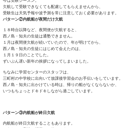
今は受験シーズン。
欠航して受験できなくても配慮してもらえませんから、
受験生は天気予報や波予測を常に注意しておく必要があります。
パターン②内航船が夜間だけ欠航
１８時台以降など、夜間便が欠航すると、
西ノ島・知夫の生徒は通塾できません。
１月は夜間便欠航が続いていたので、年が明けてから、
西ノ島・知夫の生徒にはじめて会えたのは、
１月１９日のことでした。
ずいぶん遅い新年の挨拶になってしまいました。
ちなみに学習センターのスタッフは、
三町村の中学校に出向いて放課後学習会のお手伝いをしています。
西ノ島・知夫に出かけている時は、帰りの船がなくならないか、
いつもちょっとドキドキしながら過ごしています。
パターン③内航船が終日欠航
内航船が終日欠航することもあります。