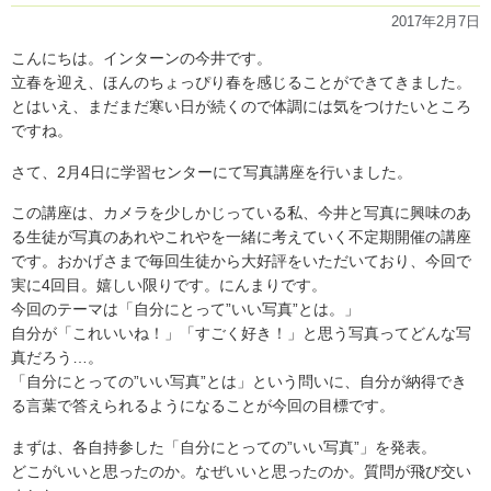
タ
2017年2月7日
ー
ン
こんにちは。インターンの今井です。
今
立春を迎え、ほんのちょっぴり春を感じることができてきました。
井
とはいえ、まだまだ寒い日が続くので体調には気をつけたいところ
く
ですね。
ん、
お
疲
さて、2月4日に学習センターにて写真講座を行いました。
れ
さ
この講座は、カメラを少しかじっている私、今井と写真に興味のあ
ま
る生徒が写真のあれやこれやを一緒に考えていく不定期開催の講座
で
です。おかげさまで毎回生徒から大好評をいただいており、今回で
し
実に4回目。嬉しい限りです。にんまりです。
た！
(塚
今回のテーマは「自分にとって”いい写真”とは。」
越）」
自分が「これいいね！」「すごく好き！」と思う写真ってどんな写
の
真だろう…。
「自分にとっての”いい写真”とは」という問いに、自分が納得でき
る言葉で答えられるようになることが今回の目標です。
まずは、各自持参した「自分にとっての”いい写真”」を発表。
どこがいいと思ったのか。なぜいいと思ったのか。質問が飛び交い