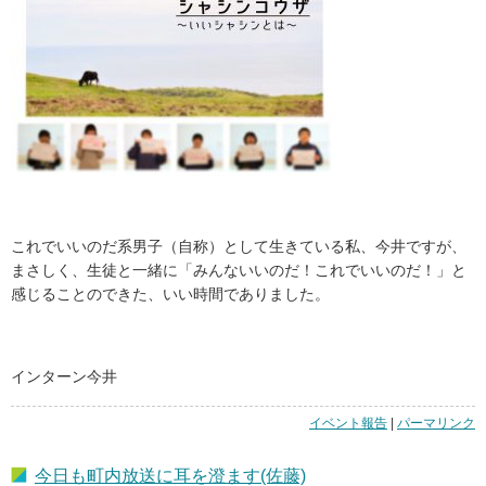
これでいいのだ系男子（自称）として生きている私、今井ですが、
まさしく、生徒と一緒に「みんないいのだ！これでいいのだ！」と
感じることのできた、いい時間でありました。
インターン今井
イベント報告
|
「写
パーマリンク
真
講
今日も町内放送に耳を澄ます(佐藤)
座