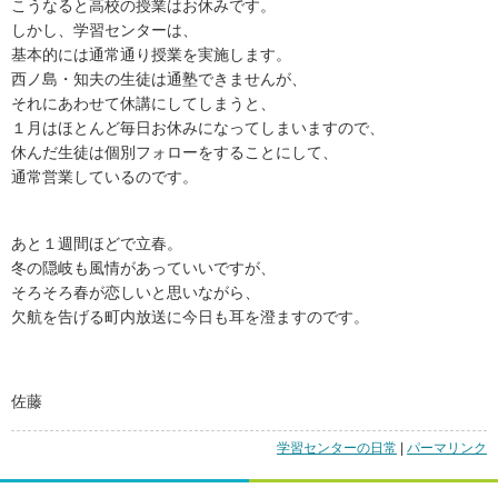
こうなると高校の授業はお休みです。
しかし、学習センターは、
基本的には通常通り授業を実施します。
西ノ島・知夫の生徒は通塾できませんが、
それにあわせて休講にしてしまうと、
１月はほとんど毎日お休みになってしまいますので、
休んだ生徒は個別フォローをすることにして、
通常営業しているのです。
あと１週間ほどで立春。
冬の隠岐も風情があっていいですが、
そろそろ春が恋しいと思いながら、
欠航を告げる町内放送に今日も耳を澄ますのです。
佐藤
学習センターの日常
|
「今
パーマリンク
日
も