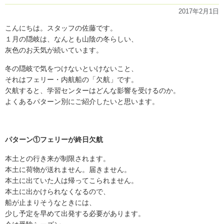
開
2017年2月1日
催
し
こんにちは。スタッフの佐藤です。
ま
１月の隠岐は、なんとも山陰の冬らしい、
し
灰色のお天気が続いています。
た！
（イ
冬の隠岐で気をつけないといけないこと、
ン
タ
それはフェリー・内航船の「欠航」です。
ー
欠航すると、学習センターはどんな影響を受けるのか。
ン
よくあるパターン別にご紹介したいと思います。
今
井)」
の
パターン①フェリーが終日欠航
本土との行き来が制限されます。
本土に荷物が送れません。届きません。
本土に出ていた人は帰ってこられません。
本土に出かけられなくなるので、
船が止まりそうなときには、
少し予定を早めて出発する必要があります。