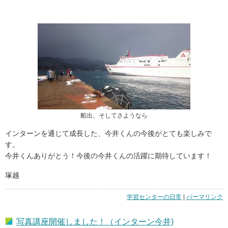
船出、そしてさようなら
インターンを通じて成長した、今井くんの今後がとても楽しみで
す。
今井くんありがとう！今後の今井くんの活躍に期待しています！
塚越
学習センターの日常
|
「長
パーマリンク
期
イ
写真講座開催しました！（インターン今井)
ン