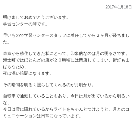
試
2017年1月18日
験
終
明けましておめでとうございます。
了。
学習センターの澤です。
そ
の
早いもので学習センタースタッフに着任してから２ヶ月が経ちまし
次
た。
へ。
(新
東京から移住してきた私にとって、印象的なのは月の明るさです。
立)」
の
海士町ではほとんどの店が２０時頃には閉店してしまい、街灯もま
ばらなため、
夜は深い暗闇になります。
その暗闇を明るく照らしてくれるのが月明かり。
自転車で通勤していることもあり、今日は月が出ているから明るい
な、
今日は雲に隠れているからライトをちゃんとつけようと、月とのコ
ミュニケーションは日常になっています。