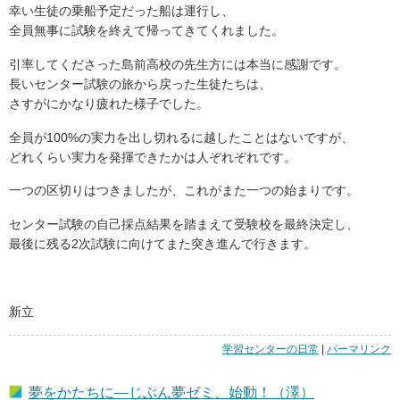
幸い生徒の乗船予定だった船は運行し、
全員無事に試験を終えて帰ってきてくれました。
引率してくださった島前高校の先生方には本当に感謝です。
長いセンター試験の旅から戻った生徒たちは、
さすがにかなり疲れた様子でした。
全員が100%の実力を出し切れるに越したことはないですが、
どれくらい実力を発揮できたかは人ぞれぞれです。
一つの区切りはつきましたが、これがまた一つの始まりです。
センター試験の自己採点結果を踏まえて受験校を最終決定し、
最後に残る2次試験に向けてまた突き進んで行きます。
新立
学習センターの日常
|
「セ
パーマリンク
ン
タ
夢をかたちに―じぶん夢ゼミ、始動！（澤）
ー