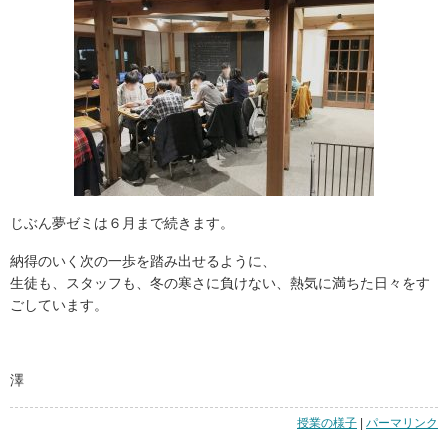
じぶん夢ゼミは６月まで続きます。
納得のいく次の一歩を踏み出せるように、
生徒も、スタッフも、冬の寒さに負けない、熱気に満ちた日々をす
ごしています。
澤
授業の様子
|
「夢
パーマリンク
を