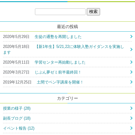
か
た
検
ち
索:
に
―
最近の投稿
じ
ぶ
2020年5月29日
生徒の通塾を再開しました
ん
2020年5月18日
【新1年生】5/21,22に体験入塾ガイダンスを実施し
夢
ます
ゼ
ミ、
2020年5月11日
学習センター再始動しました
始
動！
2020年3月27日
じぶん夢ゼミ前半最終回！
（澤）」
の
2019年12月25日
土間でペン字講座を開催！
カテゴリー
授業の様子 (28)
副長ブログ (18)
イベント報告 (12)