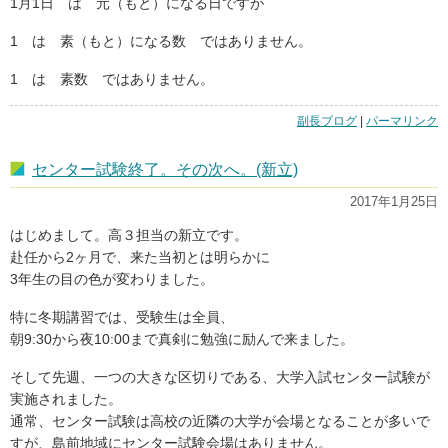
1月1日 は 元（もと）になる日ですが
1 は 素（もと）になる数 ではありません。
1 は 素数 ではありません。
副長ブログ
|
「が
パーマリンク
ん
た
センター試験終了。その次へ。(新立)
ん
【元
2017年1月25日
旦】」
の
はじめまして。高３担当の新立です。
赴任から2ヶ月で、来た当初とは明らかに
3年生の目の色が変わりました。
特に冬期講習では、受験生は全員、
朝9:30から夜10:00まで真剣に勉強に励んで来ました。
そして先週、一つの大きな区切りである、大学入試センター試験が
実施されました。
通常、センター試験は高校の近隣の大学が会場となることが多いで
すが、島前地域にセンター試験会場はありません。