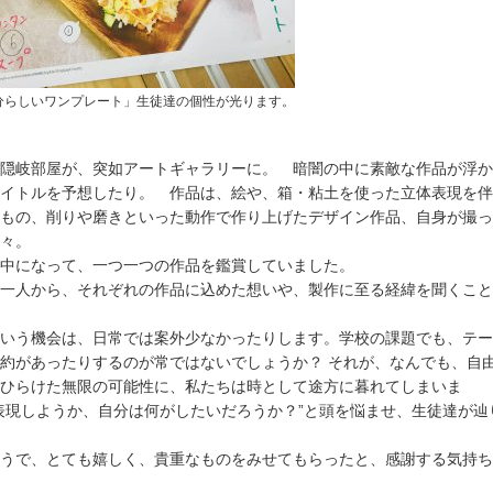
分らしいワンプレート」生徒達の個性が光ります。
隠岐部屋が、突如アートギャラリーに。 暗闇の中に素敵な作品が浮か
イトルを予想したり。 作品は、絵や、箱・粘土を使った立体表現を伴
もの、削りや磨きといった動作で作り上げたデザイン作品、自身が撮っ
々。
中になって、一つ一つの作品を鑑賞していました。
一人から、それぞれの作品に込めた想いや、製作に至る経緯を聞くこと
いう機会は、日常では案外少なかったりします。学校の課題でも、テー
約があったりするのが常ではないでしょうか？ それが、なんでも、自
ひらけた無限の可能性に、私たちは時として途方に暮れてしまいま
表現しようか、自分は何がしたいだろうか？”と頭を悩ませ、生徒達が辿
うで、とても嬉しく、貴重なものをみせてもらったと、感謝する気持ち