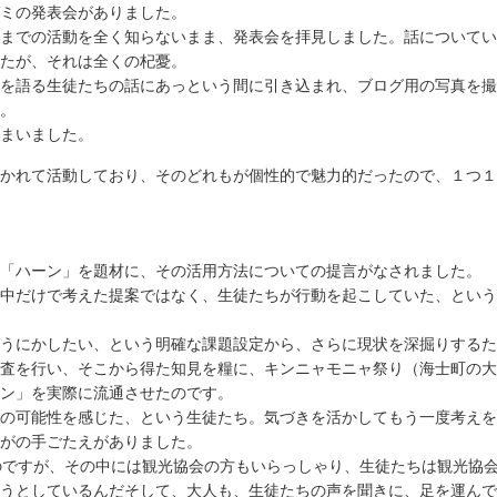
ミの発表会がありました。
までの活動を全く知らないまま、発表会を拝見しました。話についてい
たが、それは全くの杞憂。
を語る生徒たちの話にあっという間に引き込まれ、ブログ用の写真を撮
。
まいました。
かれて活動しており、そのどれもが個性的で魅力的だったので、１つ１
「ハーン」を題材に、その活用方法についての提言がなされました。
中だけで考えた提案ではなく、生徒たちが行動を起こしていた、という
うにかしたい、という明確な課題設定から、さらに現状を深掘りするた
査を行い、そこから得た知見を糧に、キンニャモニャ祭り（海士町の大
ン」を実際に流通させたのです。
の可能性を感じた、という生徒たち。気づきを活かしてもう一度考えを
がの手ごたえがありました。
のですが、その中には観光協会の方もいらっしゃり、生徒たちは観光協
うとしているんだそして、大人も、生徒たちの声を聞きに、足を運んで