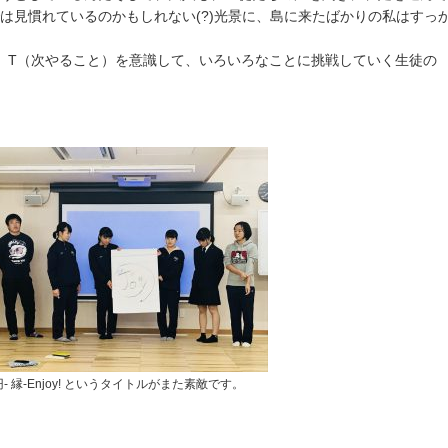
は見慣れているのかもしれない(?)光景に、島に来たばかりの私はすっ
）T（次やること）を意識して、いろいろなことに挑戦していく生徒の
円- 縁-Enjoy! というタイトルがまた素敵です。