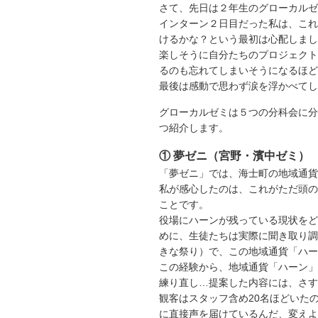
さて、先日は２年生のグローカルゼ
インターン２日目だった私は、これ
けるかな？という最初は心配しまし
楽しそうに自分たちのプロジェクト
るのも忘れてしまいそうになるほど
最後は感動で思わず涙を浮かべてし
グローカルゼミは５つの分科会に分
つ紹介します。
① 夢ゼニ（宮野・濱中ゼミ）
「夢ゼニ」では、海士町の地域通貨
私が感心したのは、これがただ頭の
ことです。
役場にハーンが残っている現状をど
めに、生徒たちは実際に聞き取り調
きな祭り）で、この地域通貨「ハー
この経験から、地域通貨「ハーン」
練り直し…提案した内容には、さす
観客はスタッフ含め20名ほどいた
に直接声を届けているんだ、変えよ